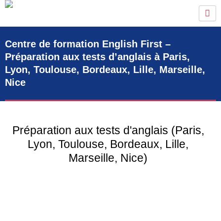
Aller
au
contenu
Centre de formation English First –
Préparation aux tests d’anglais à Paris,
Lyon, Toulouse, Bordeaux, Lille, Marseille,
Nice
Préparation aux tests d'anglais (Paris,
Lyon, Toulouse, Bordeaux, Lille,
Marseille, Nice)
À English First, l’obtention du score maximal au test choisi
par l’élève est notre seul objectif. Notre institut de formation
dispense donc des formations d’anglais
en face à face