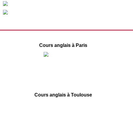
Cours anglais à Paris
1 Place de la République
75003 Paris
09 78 45 00 08
contact@france-prepa.com
Cours anglais à Toulouse
66 boulevard de Strasbourg
31000 Toulouse
09 78 45 00 08
contact@france-prepa.com