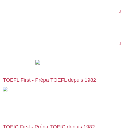
59000 Lille
09 78 45 00 08
English First Bordeaux
55 rue Ségalier
33000 Bordeaux
09 78 45 00 08
TOEFL First - Prépa TOEFL depuis 1982
Cours particuliers, stages et formations de préparation au
TOEFL, en centre ou en visio | Paris | Bruxelles | Genève | Lyon |
Lille | Toulouse | … :
preparation-toefl.com
TOEIC First - Prépa TOEIC depuis 1982