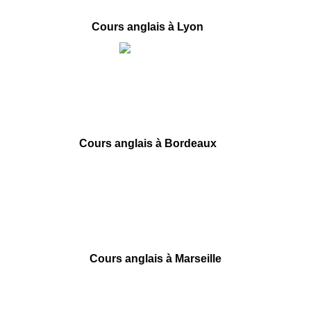
Cours anglais à Lyon
40 rue des Remparts d’Ainay
69002 Lyon
09 78 45 00 08
contact@france-prepa.com
Cours anglais à Bordeaux
55 rue Ségalier
33000 Bordeaux
09 78 45 00 08
contact@france-prepa.com
Cours anglais à Marseille
6 square Stalingrad