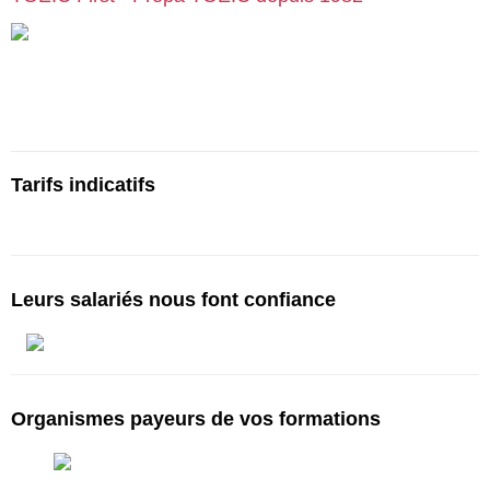
Cours particuliers, stages et formations de préparation au TOEIC,
en centre ou en visio | Paris | Bruxelles | Genève | Lyon | Lille |
Toulouse | … :
cours-toeic.fr
Tarifs indicatifs
Tarifs à partir de 750€ pour 10h*
Leurs salariés nous font confiance
Organismes payeurs de vos formations