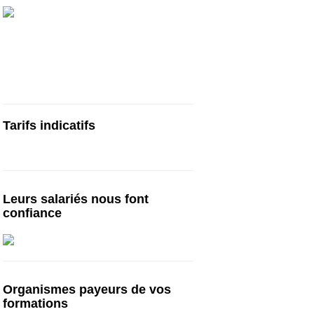
Cours particuliers, stages et formations
de préparation au TOEIC, en centre ou en
visio | Paris | Bruxelles | Genève | Lyon |
Lille | Toulouse | … :
cours-toeic.fr
Tarifs indicatifs
Tarifs à partir de 750€ pour 10h*
Leurs salariés nous font
confiance
Organismes payeurs de vos
formations