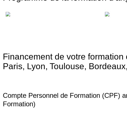
Nos formateurs sont des professionnels bilingues, assurant des cours
Le suivi personnalisé permet aux formateurs de cibler directement 
spécialisés.
Financement de votre formation d
Paris, Lyon, Toulouse, Bordeaux, 
Compte Personnel de Formation (CPF) anc
Formation)
À compter du 1er janvier 2015, le CPF a remplacé le DIF. Il s’agit d’u
son entrée sur le marché du travail à sa retraite.