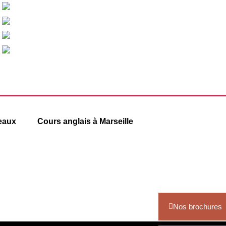
eaux
Cours anglais à Marseille
6 square Stalingrad
13001 Marseille
09 78 45 00 08
.com
contact@france-prepa.com
Nos brochures