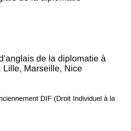
 en individuel.
les points à travailler en utilisant des documents pédagogiques
'anglais de la diplomatie à
Lille, Marseille, Nice
iennement DIF (Droit Individuel à la
n compte, qui suit chaque individu tout au long de sa carrière, de