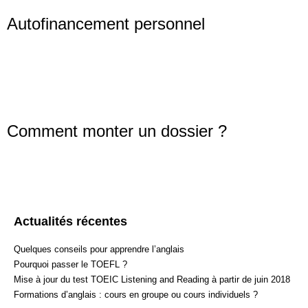
Autofinancement personnel
Les formations d’anglais individuelles bénéficient à cet égard d’une 
Cet avantage fiscal considérable n’est pas ouvert aux cours en group
permet d’en diviser par deux le coût de votre formation.
Comment monter un dossier ?
Nos conseillers se tiennent à votre disposition pour vous aider dan
ou via le
formulaire de contact
en cliquant ici :
formulaire de contact E
Actualités récentes
Quelques conseils pour apprendre l’anglais
Pourquoi passer le TOEFL ?
Mise à jour du test TOEIC Listening and Reading à partir de juin 2018
Formations d’anglais : cours en groupe ou cours individuels ?