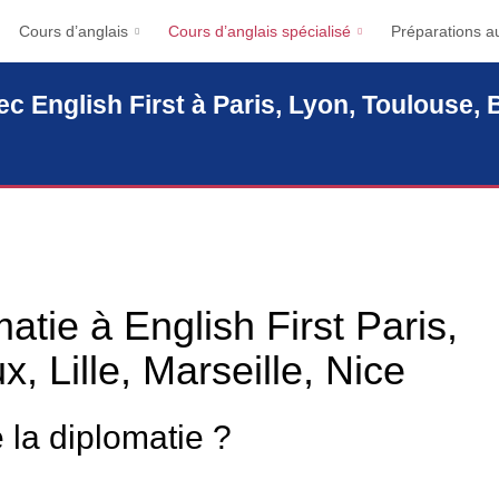
Cours d’anglais
Cours d’anglais spécialisé
Préparations au
c English First à Paris, Lyon, Toulouse, B
atie à English First Paris,
, Lille, Marseille, Nice
 la diplomatie ?
ion fondamentale. Un très haut niveau d’anglais est requis pour