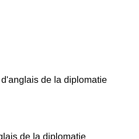
ères.
milés afin d’évoluer aisément dans le monde de la diplomatie. De
os compétences aux yeux de vos interlocuteurs.
is, Lyon, Toulouse, Bordeaux, Lille, Marseille, Nice) permettent
en milieu professionnel spécialisé des relations internationales.
sé
selon vos attentes afin de préparer au mieux votre formation.
ingues
, natifs pour la plupart d’un pays anglophone, permettront
 dans votre activité professionnelle.
d'anglais de la diplomatie
omates, conseillers, acteurs d’une entreprise ou ONG…oeuvrant
e de l’anglais diplomatique afin d’être le plus à même de mener
ie.
lais de la diplomatie