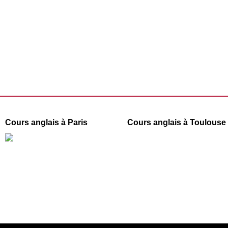
Cours anglais à Paris
Cours anglais à Toulouse
66 boulevard de Strasbourg
1 Place de la République
31000 Toulouse
75003 Paris
09 78 45 00 08
09 78 45 00 08
contact@france-prepa.com
contact@france-prepa.com