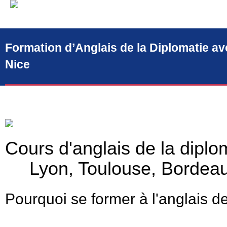
Aller
au
contenu
Formation d’Anglais de la Diplomatie ave
Nice
Cours d'anglais de la diplom
Lyon, Toulouse, Bordeaux
Pourquoi se former à l'anglais de
La maîtrise de l’anglais à l’international est de nos jours une not