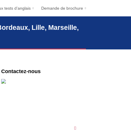
x tests d’anglais
Demande de brochure
ordeaux, Lille, Marseille,
Contactez-nous
Des questions ? Contactez nos centres !
English First Paris
1-3 Place République
75003 Paris
09 78 45 00 08