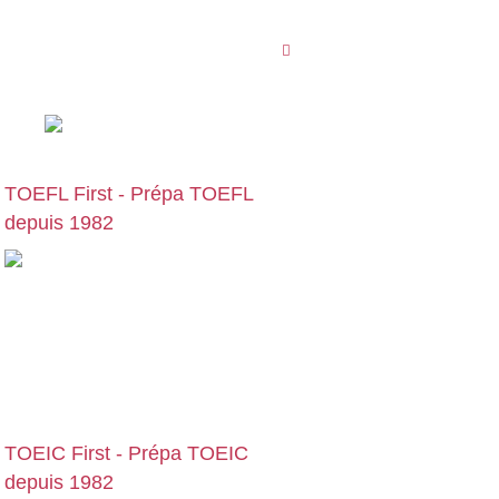
55 rue Ségalier
33000 Bordeaux
09 78 45 00 08
TOEFL First - Prépa TOEFL
depuis 1982
Cours particuliers, stages et formations
de préparation au TOEFL, en centre ou
en visio | Paris | Bruxelles | Genève |
Lyon | Lille | Toulouse | … :
preparation-
toefl.com
TOEIC First - Prépa TOEIC
depuis 1982