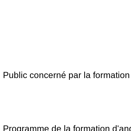
communiquer avec les ambassades et les grandes institutions étrang
Le vocabulaire ainsi que la grammaire doivent être parfaitement assi
plus l’expression orale doit être parfaite, car elle est le reflet de v
Les cours d’anglais spécifique à la diplomatie à English First (Par
d’acquérir les aptitudes linguistiques nécessaires à la communication 
Notre organisme de formation établit
un programme personnali
Des
cours individuels, en face à face avec des professeurs bil
d’obtenir des
résultats rapides
, pour vous faire gagner en assurance
Public concerné par la formation 
Ces cours sont adressés à tout le personnel des ambassades, dipl
dans le milieu des relations internationales.
Notre organisme de formation s’engage à vous transmettre la maîtris
à bien tous types d’échanges avec d’autres dignitaires de la diplomat
Programme de la formation d'ang