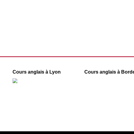
Cours anglais à Lyon
Cours anglais à Bord
55 rue Ségalier
40 rue des Remparts d’Ainay
33000 Bordeaux
69002 Lyon
09 78 45 00 08
09 78 45 00 08
contact@france-prepa
contact@france-prepa.com