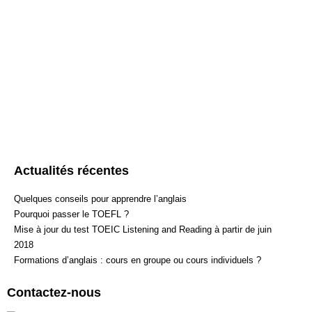
Paris s’engage à
prolonger gratuitement votre préparation jusqu’à obtention du
score souhaité.
Si vous souhaitez nous joindre par téléphone, nous vous invit
composer le 01 77 15 65
72. Si vous souhaitez nous joindre par
mail, nous vous prions de remplir les champs ci-dessous.
Actualités récentes
Quelques conseils pour apprendre l’anglais
Pourquoi passer le TOEFL ?
Mise à jour du test TOEIC Listening and Reading à partir de juin
2018
Formations d’anglais : cours en groupe ou cours individuels ?
Contactez-nous