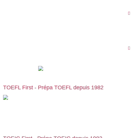
59000 Lille
09 78 45 00 08
English First Bordeaux
55 rue Ségalier
33000 Bordeaux
09 78 45 00 08
TOEFL First - Prépa TOEFL depuis 1982
Cours particuliers, stages et formations de préparation au
TOEFL, en centre ou en visio | Paris | Bruxelles | Genève | Lyon |
Lille | Toulouse | … :
preparation-toefl.com