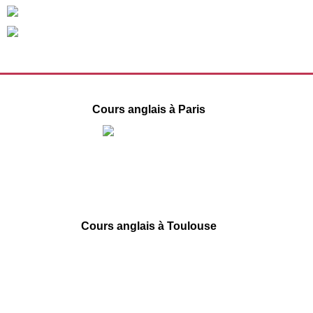
Cours anglais à Paris
1 Place de la République
75003 Paris
09 78 45 00 08
contact@france-prepa.com
Cours anglais à Toulouse
66 boulevard de Strasbourg
31000 Toulouse
09 78 45 00 08
contact@france-prepa.com