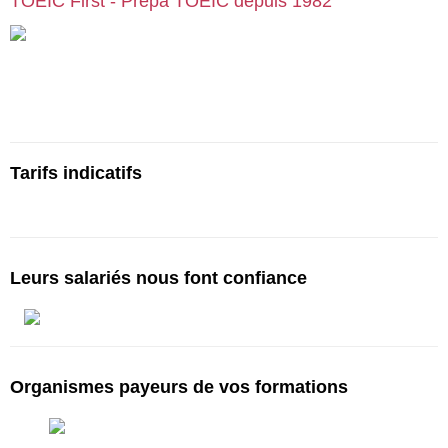
TOEIC First - Prépa TOEIC depuis 1982
Cours particuliers, stages et formations de préparation au TOEIC,
en centre ou en visio | Paris | Bruxelles | Genève | Lyon | Lille |
Toulouse | … :
cours-toeic.fr
Tarifs indicatifs
Tarifs à partir de 750€ pour 10h*
Leurs salariés nous font confiance
Organismes payeurs de vos formations