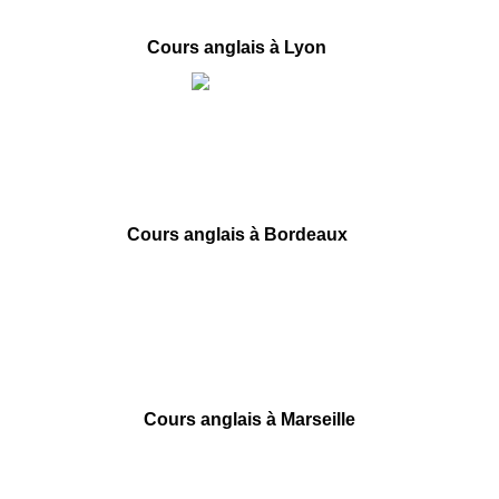
Cours anglais à Lyon
40 rue des Remparts d’Ainay
69002 Lyon
09 78 45 00 08
contact@france-prepa.com
Cours anglais à Bordeaux
55 rue Ségalier
33000 Bordeaux
09 78 45 00 08
contact@france-prepa.com
Cours anglais à Marseille
6 square Stalingrad