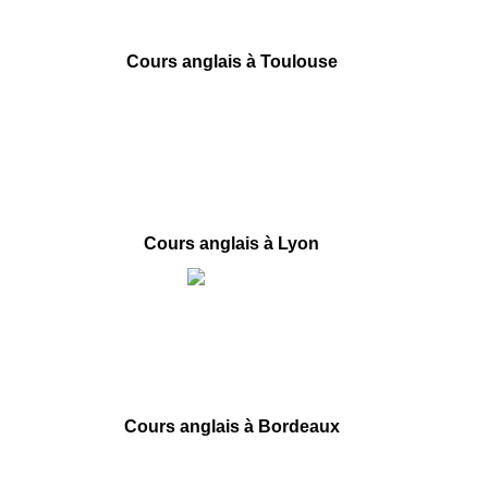
contact@france-prepa.com
Cours anglais à Toulouse
66 boulevard de Strasbourg
31000 Toulouse
09 78 45 00 08
contact@france-prepa.com
Cours anglais à Lyon
40 rue des Remparts d’Ainay
69002 Lyon
09 78 45 00 08
contact@france-prepa.com
Cours anglais à Bordeaux