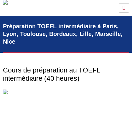
Aller
au
contenu
Préparation TOEFL intermédiaire à Paris,
Lyon, Toulouse, Bordeaux, Lille, Marseille,
Nice
Cours de préparation au TOEFL
intermédiaire (40 heures)
Vous considérez votre niveau comme moyen? Vous
voulez approfondir vos compétences en anglais?
English First Paris a développé pour vous
sa formule Intermédiaire TOEFL. Dans l’optique d’une