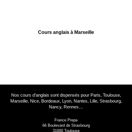
55 rue Ségalier
33000 Bordeaux
09 78 45 00 08
contact@france-prepa.com
Cours anglais à Marseille
6 square Stalingrad
13001 Marseille
09 78 45 00 08
contact@france-prepa.com
Nos cours d’anglais sont dispensés pour Paris, Toulouse,
Marseille, Nice, Bordeaux, Lyon, Nantes, Lille, Strasbourg,
Nancy, Rennes…
France Prepa
66 Boulevard de Strasbourg
31000 Toulouse