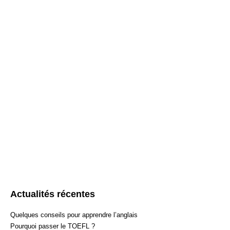
Correction annotée et détaillée
Bilan en fin de formation
Nous vous souhaitons bonne chance!
* Dans le cas où vous n’atteignez pas le score escompté
lors du test TOEFL, English First Paris s’engage à
prolonger gratuitement votre préparation jusqu’à obtention
du score souhaité.
Si vous souhaitez nous joindre par téléphone, nous vous invit
composer le 01 77 15 65
72. Si vous souhaitez nous joindre par
mail, nous vous prions de remplir les champs ci-dessous.
Actualités récentes
Quelques conseils pour apprendre l’anglais
Pourquoi passer le TOEFL ?