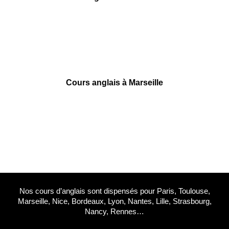
55 rue Ségalier
33000 Bordeaux
09 78 45 00 08
contact@france-prepa.com
Cours anglais à Marseille
6 square Stalingrad
13001 Marseille
09 78 45 00 08
contact@france-prepa.com
Nos cours d’anglais sont dispensés pour Paris, Toulouse,
Marseille, Nice, Bordeaux, Lyon, Nantes, Lille, Strasbourg,
Nancy, Rennes…