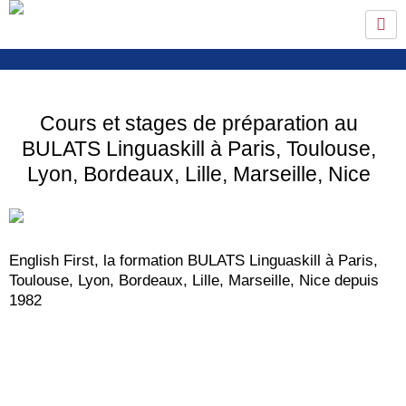
Aller
au
contenu
Cours et stages de préparation au
BULATS Linguaskill à Paris, Toulouse,
Lyon, Bordeaux, Lille, Marseille, Nice
English First, la formation BULATS Linguaskill à Paris,
Toulouse, Lyon, Bordeaux, Lille, Marseille, Nice depuis
1982
Le test
BULATS
®Linguaskill est un examen
de langue très exigeant. un des plus exigeant. English First
a donc développé une méthodologie basée sur une