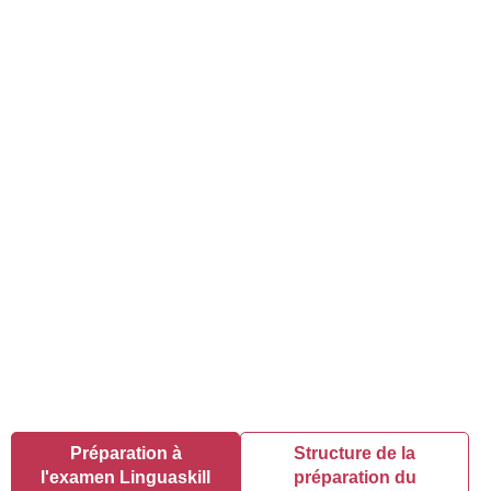
démarche personnalisée pour la
préparation
à
l’examen
BULATS
® Linguaskill. Afin de vous apporter le
meilleur service, nous analysons et décryptons vos modes
de fonctionnement hérités de votre parcours académique.
Les
intervenants
de notre centre de formation sont eux
aussi très exigeant et c’est pourquoi aucune place, dans
nos cours particuliers, n’est accordée à l’improvisation.
English First présente ses étudiants au
test
BULATS
seulement après
s’être assuré au travers de
tests
blancs
que les bases
et compétences sont bien acquises.
Notre engagement : tout mettre en œuvre pour garantir les
conditions de votre succès.
Préparation à
Structure de la
l'examen Linguaskill
préparation du