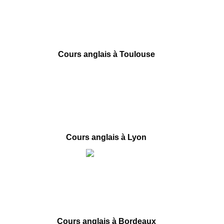
1 Place de la République
75003 Paris
09 78 45 00 08
contact@france-prepa.com
Cours anglais à Toulouse
66 boulevard de Strasbourg
31000 Toulouse
09 78 45 00 08
contact@france-prepa.com
Cours anglais à Lyon
40 rue des Remparts d’Ainay
69002 Lyon
09 78 45 00 08
contact@france-prepa.com
Cours anglais à Bordeaux