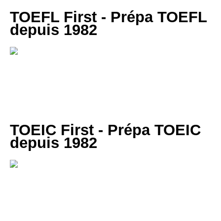
TOEFL First - Prépa TOEFL
depuis 1982
Cours particuliers, stages et formations de préparation au
TOEFL, en centre ou en visio | Paris | Bruxelles | Genève
| Lyon | Lille | Toulouse | … :
preparation-toefl.com
TOEIC First - Prépa TOEIC
depuis 1982
Cours particuliers, stages et formations de préparation au
TOEIC, en centre ou en visio | Paris | Bruxelles | Genève |
Lyon | Lille | Toulouse | … :
cours-toeic.fr