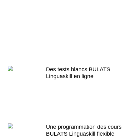
English First Paris, Toulouse, Lyon,
Bordeaux, Paris et Lille vous propose
également des supports pédagogiques
sans cesse réactualisées, complets et
développés en interne ainsi que ses
propres ouvrages de références afin de
vous accompagner lors de nos cours ou
stages au BULATS Linguaskill​.
Des tests blancs BULATS
Linguaskill​ en ligne
Vous voulez connaître votre niveau
d’anglais et en même temps vous
entraîner pour l’examen
BULATS
Linguaskill​ ? Tout ça est
ici
.
Une programmation des cours
BULATS Linguaskill​ flexible