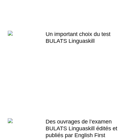
ses
préparations du test
BULATS
Linguaskill​ en
cours particuliers
, seule
modalité qui peut garantir la réussite.
Un important choix du test
BULATS Linguaskill​
Pour parfaire la préparation de l’examen
BULATS Linguaskill​, de nombreux tests
ont été mis au point par l’équipe du
centre de formation English First. Nos
cours de BULATS Linguaskill proposent
des énoncés classiques ou plus singuliers
dont la correction détaillée, soignée,
combine à la fois rigueur et approche
intuitive tout en respectant la contrainte
temps.
Des ouvrages de l’examen
BULATS Linguaskill édités et
publiés par English First