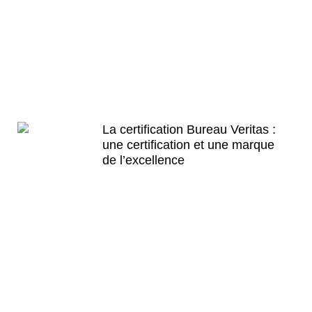
proposée. Et c’est enfin bénéficier d’un
savoir-faire acquis auprès de plusieurs de
générations de candidats, tout en
proposant à chacun des nouveaux élèves
une préparation personnalisée et
encadrée par une équipe pédagogique
qualifiée.
La certification Bureau Veritas :
une certification et une marque
de l’excellence
English First se soucie continuellement
de la qualité de ses formations ; aussi
notre organisme fait appel à des
institutions externes spécialisées pour
son audit qualité. Ces contrôles ont
permis d’accéder à la certification de
qualité Bureau Veritas, garantie reconnue
internationalement dans le secteur de la
formation. Pour en savoir plus sur ce
label,
visitez le site officiel
.