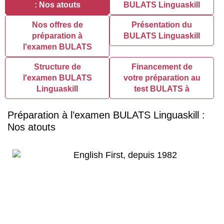
: Nos atouts
BULATS Linguaskill
Nos offres de
Présentation du
préparation à
BULATS Linguaskill
l'examen BULATS
Structure de
Financement de
l'examen BULATS
votre préparation au
Linguaskill
test BULATS à
Préparation à l’examen BULATS Linguaskill :
Nos atouts
English First, depuis 1982
Choisir English First, c’est choisir
l’expérience du plus ancien organisme,
où une préparation au test BULATS
Linguaskill. C’est également faire le choix
d’un centre maîtisant parfaitement les
exigences du test BULATS Linguaskill​ est