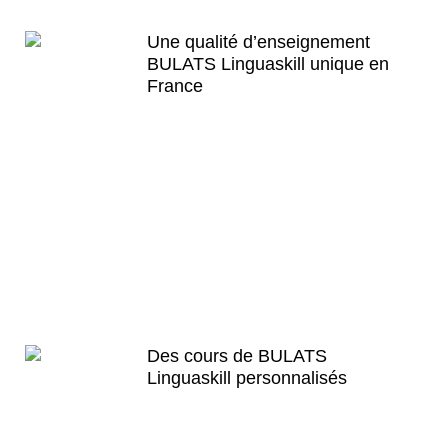
Une qualité d’enseignement
BULATS Linguaskill​ unique en
France
English First est le seul à proposer des
cours de l’examen BULATS Linguaskill​
avec une telle qualité d’enseignement.
Les cours sont dispensés par des
professeurs expérimentés, bilingues et
natifs, eux même éditeurs de tests
BULATS Linguaskill​ et auteurs
d’
ouvrages
de référence.
Un atout
décisif pour faire de votre préparation
une réussite.
Des cours de BULATS
Linguaskill​ personnalisés
English First Paris, Toulouse, Lyon,
Bordeaux et Lille propose