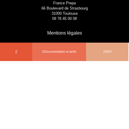
France Prepa
66 Boulevard de Strasbourg
31000 Toulouse
09 78 45 00 08
Mentions légales
Documentation et tarifs
RDV
Nous contacter par téléphone
09 78 45 00 08