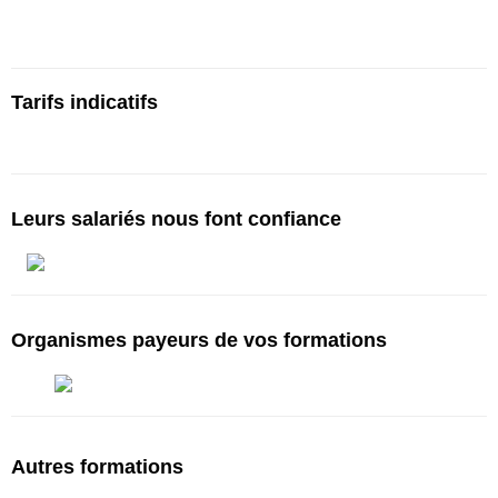
en centre ou en visio | Paris | Bruxelles | Genève | Lyon | Lille |
Toulouse | … :
cours-toeic.fr
Tarifs indicatifs
Tarifs à partir de 750€ pour 10h*
Leurs salariés nous font confiance
Organismes payeurs de vos formations
Autres formations