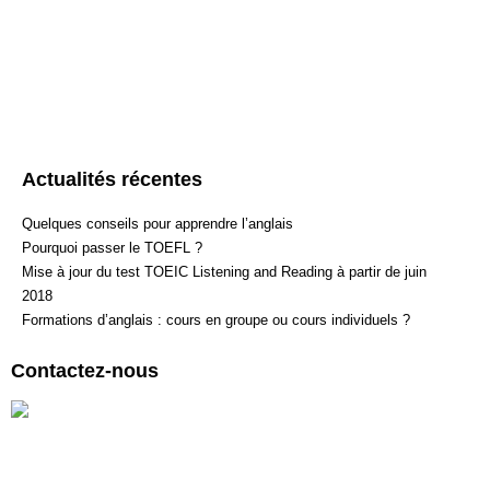
Si vous souhaitez nous joindre par téléphone, nous vous invit
composer le 01 77 15 65
72. Si vous souhaitez nous joindre par
mail, nous vous prions de remplir les champs ci-dessous.
Actualités récentes
Quelques conseils pour apprendre l’anglais
Pourquoi passer le TOEFL ?
Mise à jour du test TOEIC Listening and Reading à partir de juin
2018
Formations d’anglais : cours en groupe ou cours individuels ?
Contactez-nous
Des questions ? Contactez nos centres !