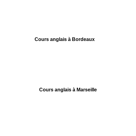
40 rue des Remparts d’Ainay
69002 Lyon
09 78 45 00 08
contact@france-prepa.com
Cours anglais à Bordeaux
55 rue Ségalier
33000 Bordeaux
09 78 45 00 08
contact@france-prepa.com
Cours anglais à Marseille
6 square Stalingrad
13001 Marseille
09 78 45 00 08
contact@france-prepa.com