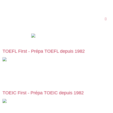
English First Bordeaux
55 rue Ségalier
33000 Bordeaux
09 78 45 00 08
TOEFL First - Prépa TOEFL depuis 1982
Cours particuliers, stages et formations de préparation au
TOEFL, en centre ou en visio | Paris | Bruxelles | Genève | Lyon |
Lille | Toulouse | … :
preparation-toefl.com
TOEIC First - Prépa TOEIC depuis 1982
Cours particuliers, stages et formations de préparation au TOEIC,