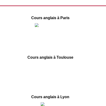
Cours anglais à Paris
1 Place de la République
75003 Paris
09 78 45 00 08
contact@france-prepa.com
Cours anglais à Toulouse
66 boulevard de Strasbourg
31000 Toulouse
09 78 45 00 08
contact@france-prepa.com
Cours anglais à Lyon