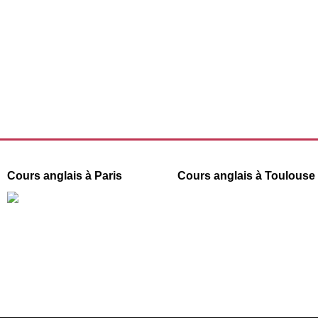
Cours anglais à Paris
Cours anglais à Toulouse
66 boulevard de Strasbourg
1 Place de la République
31000 Toulouse
75003 Paris
09 78 45 00 08
09 78 45 00 08
contact@france-prepa.com
contact@france-prepa.com