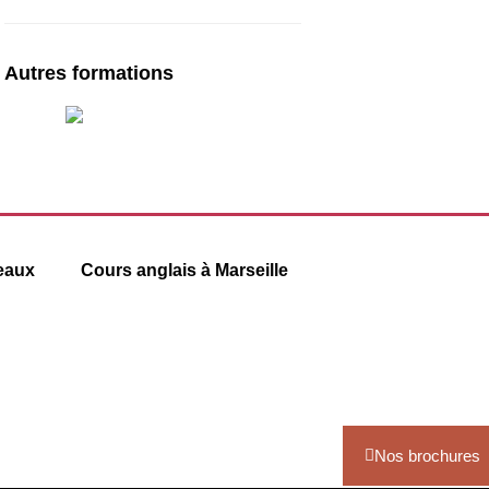
Autres formations
eaux
Cours anglais à Marseille
6 square Stalingrad
13001 Marseille
09 78 45 00 08
.com
contact@france-prepa.com
Nos brochures