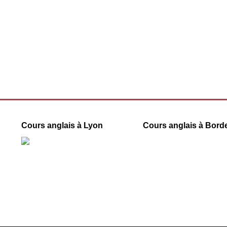
Cours anglais à Lyon
Cours anglais à Bord
55 rue Ségalier
40 rue des Remparts d’Ainay
33000 Bordeaux
69002 Lyon
09 78 45 00 08
09 78 45 00 08
contact@france-prepa
contact@france-prepa.com