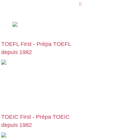
09 78 45 00 08
TOEFL First - Prépa TOEFL
depuis 1982
Cours particuliers, stages et formations
de préparation au TOEFL, en centre ou
en visio | Paris | Bruxelles | Genève |
Lyon | Lille | Toulouse | … :
preparation-
toefl.com
TOEIC First - Prépa TOEIC
depuis 1982