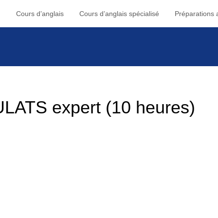
Cours d’anglais
Cours d’anglais spécialisé
Préparations a
ULATS expert (10 heures)
ez tout de même affiner certains détails et mieux vous
 pour vous la formule BULATS Expert. Dans une optique de
ut l’entrainement nécessaire de manière à ce que rien ne
: