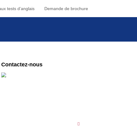
ux tests d’anglais
Demande de brochure
Contactez-nous
Des questions ? Contactez nos centres !
English First Paris
1-3 Place République
75003 Paris
09 78 45 00 08
English First Toulouse