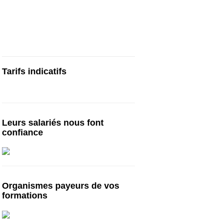
Cours particuliers, stages et formations
de préparation au TOEIC, en centre ou en
visio | Paris | Bruxelles | Genève | Lyon |
Lille | Toulouse | … :
cours-toeic.fr
Tarifs indicatifs
Tarifs à partir de 750€ pour 10h*
Leurs salariés nous font
confiance
Organismes payeurs de vos
formations