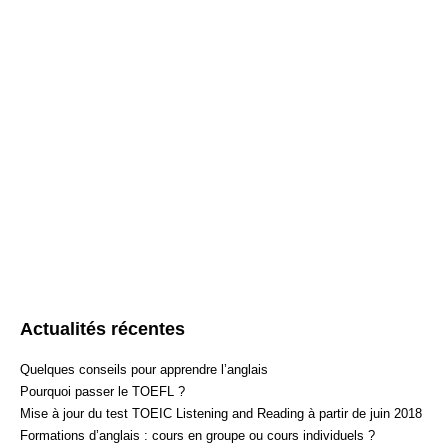
Evaluation du volume horaire nécessaire*
Perfectionnement de la partie demandée par l’élève
Test blanc, corrigé et annoté
Bilan en fin de formation
C’est bon, un dernier petit effort et le tour est joué!
*
Dans le cas où vous n’atteignez pas le score escompté
prolonger gratuitement votre préparation jusqu’à obtention du
Si vous souhaitez nous joindre par téléphone, 
72. Si vous souhaitez nous joindre par mail, nous vous prions
Actualités récentes
Quelques conseils pour apprendre l’anglais
Pourquoi passer le TOEFL ?
Mise à jour du test TOEIC Listening and Reading à partir de juin 2018
Formations d’anglais : cours en groupe ou cours individuels ?