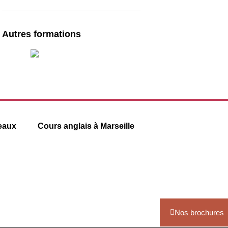
Autres formations
eaux
Cours anglais à Marseille
6 square Stalingrad
13001 Marseille
09 78 45 00 08
.com
contact@france-prepa.com
Nos brochures