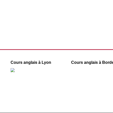
Cours anglais à Lyon
Cours anglais à Bord
55 rue Ségalier
40 rue des Remparts d’Ainay
33000 Bordeaux
69002 Lyon
09 78 45 00 08
09 78 45 00 08
contact@france-prepa
contact@france-prepa.com