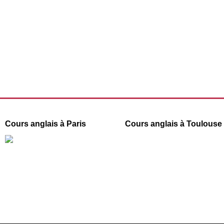
Cours anglais à Paris
Cours anglais à Toulouse
66 boulevard de Strasbourg
1 Place de la République
31000 Toulouse
75003 Paris
09 78 45 00 08
09 78 45 00 08
contact@france-prepa.com
contact@france-prepa.com