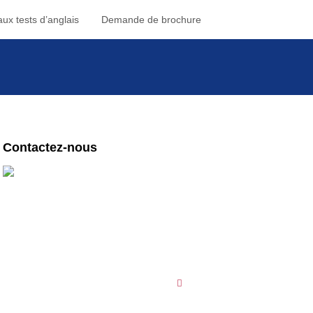
ux tests d’anglais
Demande de brochure
Contactez-nous
Des questions ? Contactez nos centres !
English First Paris
1-3 Place République
75003 Paris
09 78 45 00 08
English First Toulouse