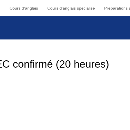
Cours d’anglais
Cours d’anglais spécialisé
Préparations a
EC confirmé (20 heures)
 optique de progression? Vous voulez être sûr(e) de
alement conçue pour vous. English First vous propose
 au test BEC pour que le Jour J vous soyez enfin prêt!