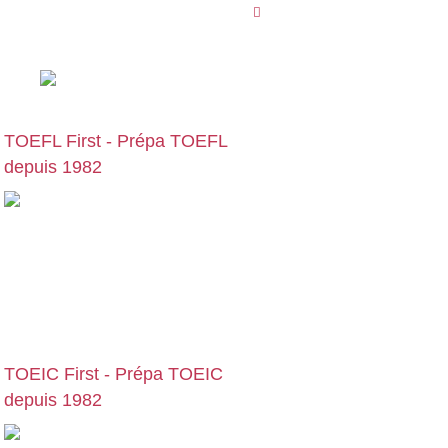
09 78 45 00 08
TOEFL First - Prépa TOEFL
depuis 1982
Cours particuliers, stages et formations
de préparation au TOEFL, en centre ou
en visio | Paris | Bruxelles | Genève |
Lyon | Lille | Toulouse | … :
preparation-
toefl.com
TOEIC First - Prépa TOEIC
depuis 1982