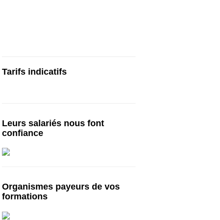
Cours particuliers, stages et formations
de préparation au TOEIC, en centre ou en
visio | Paris | Bruxelles | Genève | Lyon |
Lille | Toulouse | … :
cours-toeic.fr
Tarifs indicatifs
Tarifs à partir de 750€ pour 10h*
Leurs salariés nous font
confiance
Organismes payeurs de vos
formations