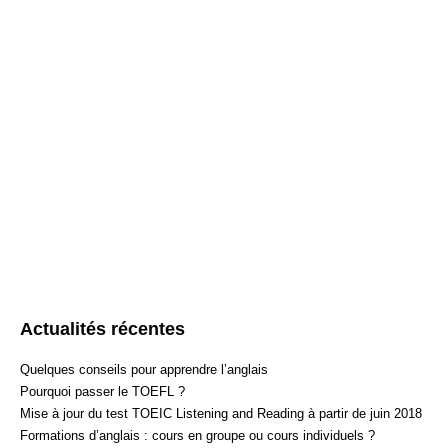
​Définition du volume horaire utile à l’élève*
Révision des points faibles de l’élève​
Test blanc, corrigé et annoté​
Bilan en fin de formation
Courage, la réussite n’est plus très loin!
*
Dans le cas où vous n’atteignez pas le score escompt
prolonger gratuitement votre préparation jusqu’à obtention du
Si vous souhaitez nous joindre par téléphone, 
72. Si vous souhaitez nous joindre par mail, nous vous prions
Actualités récentes
Quelques conseils pour apprendre l’anglais
Pourquoi passer le TOEFL ?
Mise à jour du test TOEIC Listening and Reading à partir de juin 2018
Formations d’anglais : cours en groupe ou cours individuels ?