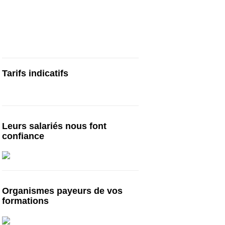
Cours particuliers, stages et formations
de préparation au TOEIC, en centre ou en
visio | Paris | Bruxelles | Genève | Lyon |
Lille | Toulouse | … :
cours-toeic.fr
Tarifs indicatifs
Tarifs à partir de 750€ pour 10h*
Leurs salariés nous font
confiance
Organismes payeurs de vos
formations