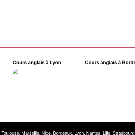
Cours anglais à Lyon
Cours anglais à Bord
55 rue Ségalier
40 rue des Remparts d’Ainay
33000 Bordeaux
69002 Lyon
09 78 45 00 08
09 78 45 00 08
contact@france-prepa
contact@france-prepa.com
, Toulouse, Marseille, Nice, Bordeaux, Lyon, Nantes, Lille, Strasbo