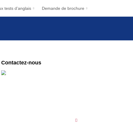
x tests d’anglais
Demande de brochure
Contactez-nous
Des questions ? Contactez nos centres !
English First Paris
1-3 Place République
75003 Paris
09 78 45 00 08
English First Toulouse