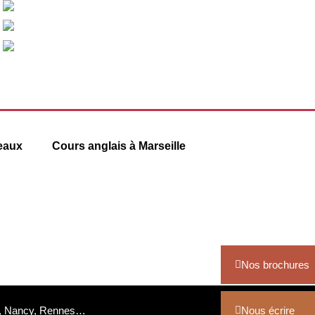
eaux
Cours anglais à Marseille
6 square Stalingrad
13001 Marseille
09 78 45 00 08
.com
contact@france-prepa.com
Nos brochures
urg, Nancy, Rennes…
Nous écrire