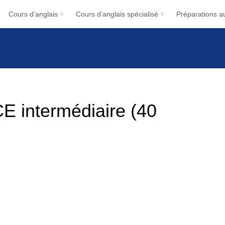
Cours d’anglais
Cours d’anglais spécialisé
Préparations au
E intermédiaire (40
ais et souhaitez vous perfectionner? Notre formule FCE
de reprendre vos bases de la langue anglaise, et de les
 détail de notre offre ci-dessous: