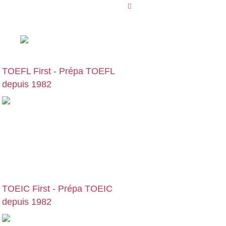
09 78 45 00 08
TOEFL First - Prépa TOEFL
depuis 1982
Cours particuliers, stages et formations
de préparation au TOEFL, en centre ou
en visio | Paris | Bruxelles | Genève |
Lyon | Lille | Toulouse | … :
preparation-
toefl.com
TOEIC First - Prépa TOEIC
depuis 1982