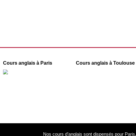
Cours anglais à Paris
Cours anglais à Toulouse
66 boulevard de Strasbourg
1 Place de la République
31000 Toulouse
75003 Paris
09 78 45 00 08
09 78 45 00 08
contact@france-prepa.com
contact@france-prepa.com
Nos cours d’anglais sont dispensés pour Paris