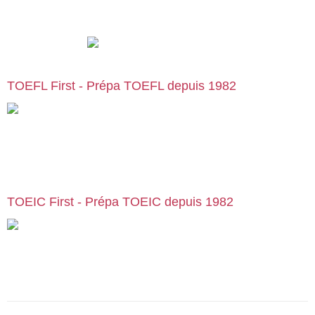
TOEFL First - Prépa TOEFL depuis 1982
Cours particuliers, stages et formations de préparation au
TOEFL, en centre ou en visio | Paris | Bruxelles | Genève | Lyon |
Lille | Toulouse | … :
preparation-toefl.com
TOEIC First - Prépa TOEIC depuis 1982
Cours particuliers, stages et formations de préparation au TOEIC,
en centre ou en visio | Paris | Bruxelles | Genève | Lyon | Lille |
Toulouse | … :
cours-toeic.fr