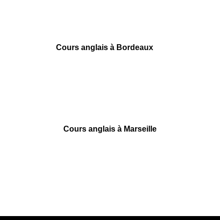
69002 Lyon
09 78 45 00 08
contact@france-prepa.com
Cours anglais à Bordeaux
55 rue Ségalier
33000 Bordeaux
09 78 45 00 08
contact@france-prepa.com
Cours anglais à Marseille
6 square Stalingrad
13001 Marseille
09 78 45 00 08
contact@france-prepa.com