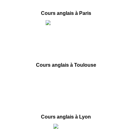
Cours anglais à Paris
1 Place de la République
75003 Paris
09 78 45 00 08
contact@france-prepa.com
Cours anglais à Toulouse
66 boulevard de Strasbourg
31000 Toulouse
09 78 45 00 08
contact@france-prepa.com
Cours anglais à Lyon
40 rue des Remparts d’Ainay