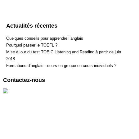
mail, nous vous prions de remplir les champs ci-dessous.
Actualités récentes
Quelques conseils pour apprendre l’anglais
Pourquoi passer le TOEFL ?
Mise à jour du test TOEIC Listening and Reading à partir de juin
2018
Formations d’anglais : cours en groupe ou cours individuels ?
Contactez-nous
Des questions ? Contactez nos centres !
English First Paris
1-3 Place République
75003 Paris